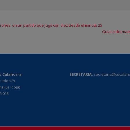
ogroñés, en un partido que jugó con diez desde el minuto 25
Guías informati
o Calahorra
SECRETARIA:
secretaria@cdcalah
rnedo s/n
a (La Rioja)
95 013