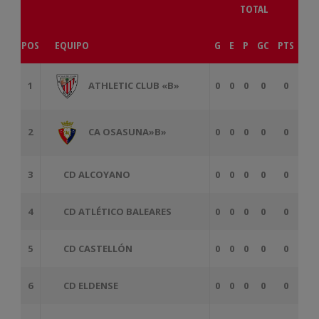
TOTAL
POS
EQUIPO
G
E
P
GC
PTS
ATHLETIC CLUB «B»
1
0
0
0
0
0
CA OSASUNA»B»
2
0
0
0
0
0
3
CD ALCOYANO
0
0
0
0
0
4
CD ATLÉTICO BALEARES
0
0
0
0
0
5
CD CASTELLÓN
0
0
0
0
0
6
CD ELDENSE
0
0
0
0
0