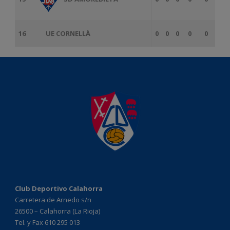
16
UE CORNELLÀ
0
0
0
0
0
Club Deportivo Calahorra
Carretera de Arnedo s/n
26500 – Calahorra (La Rioja)
Tel. y Fax 610 295 013