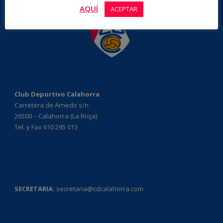
AQUÍ
.
ACEPTAR
Club Deportivo Calahorra
Carretera de Arnedo s/n
26500 – Calahorra (La Rioja)
Tel. y Fax 610 295 013
SECRETARIA:
secretaria@cdcalahorra.com