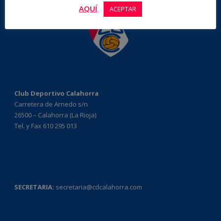
AQUÍ
.
ACEPTAR
Club Deportivo Calahorra
Carretera de Arnedo s/n
26500 – Calahorra (La Rioja)
Tel. y Fax 610 295 013
SECRETARIA:
secretaria@cdcalahorra.com