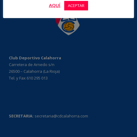
AQUÍ
.
ACEPTAR
Club Deportivo Calahorra
Carretera de Arnedo s/n
26500 – Calahorra (La Rioja)
Tel. y Fax 610 295 013
SECRETARIA:
secretaria@cdcalahorra.com