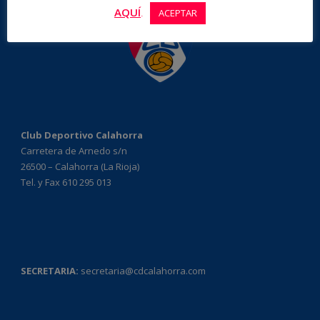
AQUÍ
.
ACEPTAR
Club Deportivo Calahorra
Carretera de Arnedo s/n
26500 – Calahorra (La Rioja)
Tel. y Fax 610 295 013
SECRETARIA:
secretaria@cdcalahorra.com