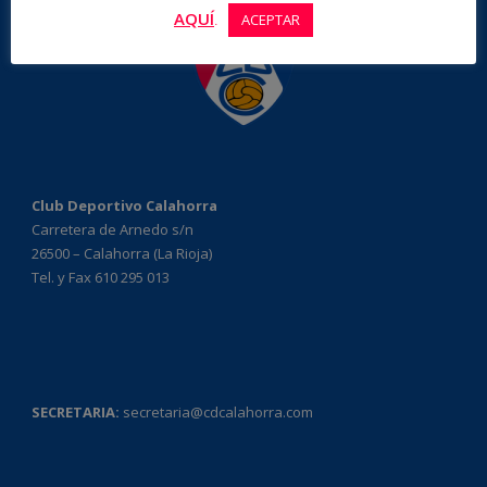
AQUÍ
.
ACEPTAR
Club Deportivo Calahorra
Carretera de Arnedo s/n
26500 – Calahorra (La Rioja)
Tel. y Fax 610 295 013
SECRETARIA:
secretaria@cdcalahorra.com