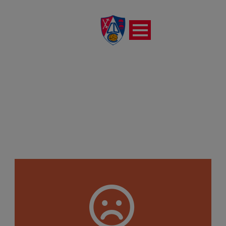
REAL SOCIEDAD «C»