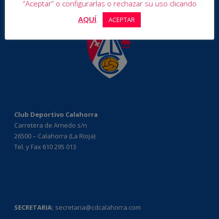
“Aceptar” o configurarlas o rechazar su uso clicando
AQUÍ
.
ACEPTAR
Club Deportivo Calahorra
Carretera de Arnedo s/n
26500 – Calahorra (La Rioja)
Tel. y Fax 610 295 013
SECRETARIA:
secretaria@cdcalahorra.com