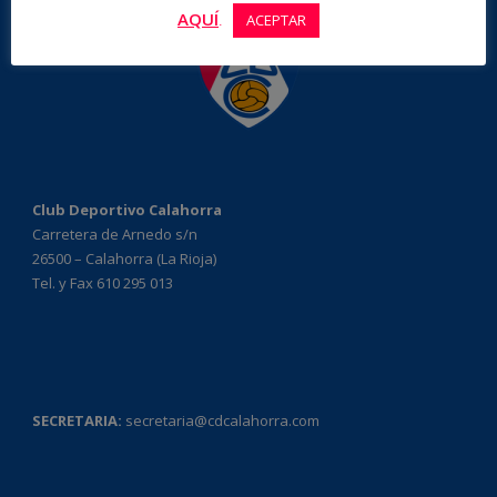
AQUÍ
.
ACEPTAR
Club Deportivo Calahorra
Carretera de Arnedo s/n
26500 – Calahorra (La Rioja)
Tel. y Fax 610 295 013
SECRETARIA:
secretaria@cdcalahorra.com