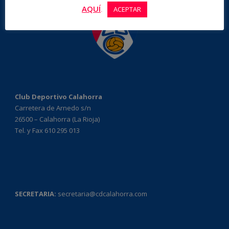
AQUÍ
.
ACEPTAR
Club Deportivo Calahorra
Carretera de Arnedo s/n
26500 – Calahorra (La Rioja)
Tel. y Fax 610 295 013
SECRETARIA:
secretaria@cdcalahorra.com