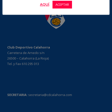
AQUÍ
.
ACEPTAR
Club Deportivo Calahorra
Carretera de Arnedo s/n
26500 – Calahorra (La Rioja)
Tel. y Fax 610 295 013
SECRETARIA:
secretaria@cdcalahorra.com