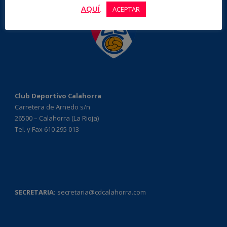
AQUÍ
.
ACEPTAR
Club Deportivo Calahorra
Carretera de Arnedo s/n
26500 – Calahorra (La Rioja)
Tel. y Fax 610 295 013
SECRETARIA:
secretaria@cdcalahorra.com