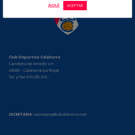
AQUÍ
.
ACEPTAR
Club Deportivo Calahorra
Carretera de Arnedo s/n
26500 – Calahorra (La Rioja)
Tel. y Fax 610 295 013
SECRETARIA:
secretaria@cdcalahorra.com