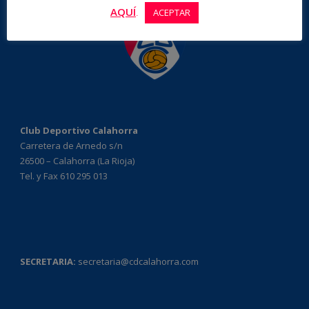
AQUÍ
.
ACEPTAR
Club Deportivo Calahorra
Carretera de Arnedo s/n
26500 – Calahorra (La Rioja)
Tel. y Fax 610 295 013
SECRETARIA:
secretaria@cdcalahorra.com