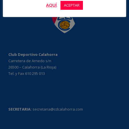
AQUÍ
.
ACEPTAR
Club Deportivo Calahorra
Carretera de Arnedo s/n
26500 – Calahorra (La Rioja)
Tel. y Fax 610 295 013
SECRETARIA:
secretaria@cdcalahorra.com