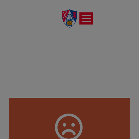
C.E.F. NÁJERA