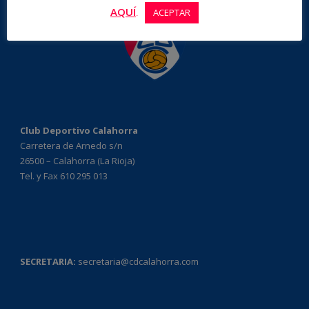
AQUÍ
.
ACEPTAR
Club Deportivo Calahorra
Carretera de Arnedo s/n
26500 – Calahorra (La Rioja)
Tel. y Fax 610 295 013
SECRETARIA:
secretaria@cdcalahorra.com