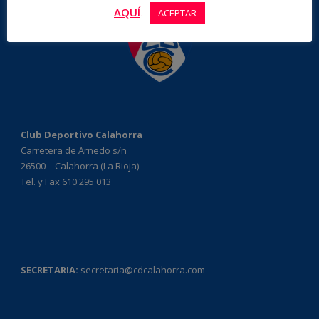
AQUÍ
.
ACEPTAR
Club Deportivo Calahorra
Carretera de Arnedo s/n
26500 – Calahorra (La Rioja)
Tel. y Fax 610 295 013
SECRETARIA:
secretaria@cdcalahorra.com