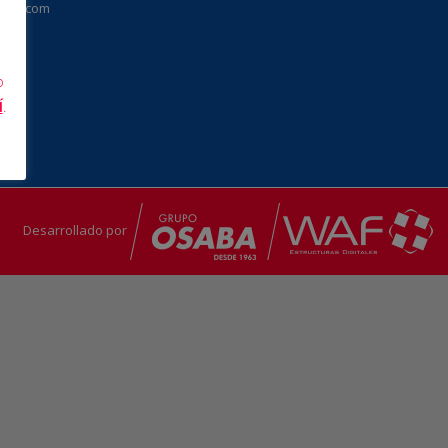
orra.com
o
Í
.
Desarrollado por