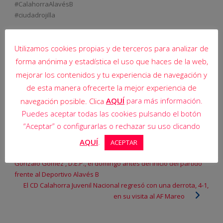
#CalahorraAlavésB
#ciudadrojilla
09_DEP ALAVES B GUIA AFICIONADOS
Utilizamos cookies propias y de terceros para analizar de
09_DEP ALAVES B GUIA AFICIONADOS
forma anónima y estadística el uso que haces de la web,
mejorar los contenidos y tu experiencia de navegación y
de esta manera ofrecerte la mejor experiencia de
AQUÍ
para más información.
navegación posible. Clica
Compartir post:
Puedes aceptar todas las cookies pulsando el botón
“Aceptar” o configurarlas o rechazar su uso clicando
AQUÍ
.
ACEPTAR
El CD Calahorra rendirá un homenaje póstumo a
Gonzalo Gómez , D.E.P., el domingo antes del inicio del partido
frente al Deportivo Alavés B
El CD Calahorra Juvenil Nacional regresó con una derrota, 4-1,
en su visita al AF Mareo