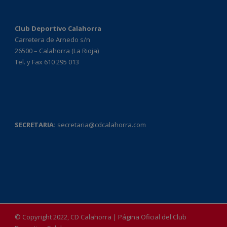
Club Deportivo Calahorra
Carretera de Arnedo s/n
26500 – Calahorra (La Rioja)
Tel. y Fax 610 295 013
SECRETARIA:
secretaria@cdcalahorra.com
© Copyright 2022, CD Calahorra | Página Oficial del Club