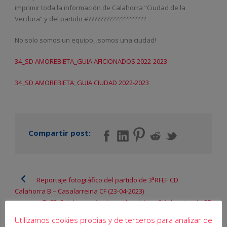
imprimir toda la información de Calahorra “Ciudad de la
Verdura” y del partido #???????????????????
No solo somos un equipo, ¡somos una ciudad!
34_SD AMOREBIETA_GUIA AFICIONADOS 2022-2023
34_SD AMOREBIETA_GUIA CIUDAD 2022-2023
Compartir post:
Reportaje fotográfico del partido de 3ªRFEF CD
Calahorra B – Casalarreina CF (23-04-2023)
El CD Calahorra pierde por la mínima, 0-1, frente a la SD
Amorebieta, líder del grupo
Utilizamos cookies propias y de terceros para analizar de