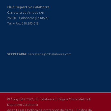
Club Deportivo Calahorra
Carretera de Arnedo s/n
26500 – Calahorra (La Rioja)
Tel. y Fax 610 295 013
SECRETARIA:
secretaria@cdcalahorra.com
© Copyright 2022, CD Calahorra | Página Oficial del Club
Deportivo Calahorra
Aviso Legal
|
Política de protección de datos
|
Política de