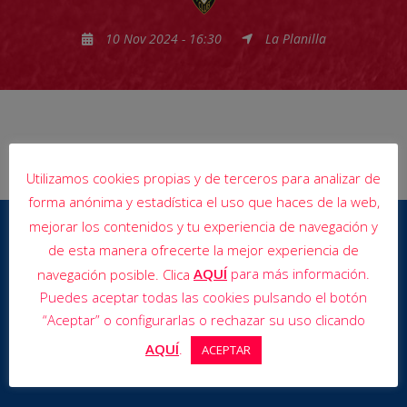
10 Nov 2024 - 16:30
La Planilla
Utilizamos cookies propias y de terceros para analizar de
forma anónima y estadística el uso que haces de la web,
mejorar los contenidos y tu experiencia de navegación y
de esta manera ofrecerte la mejor experiencia de
AQUÍ
para más información.
navegación posible. Clica
Puedes aceptar todas las cookies pulsando el botón
“Aceptar” o configurarlas o rechazar su uso clicando
AQUÍ
.
ACEPTAR