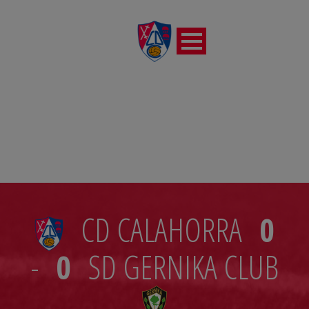
JORNADA 11
CD CALAHORRA
0
-
0
SD GERNIKA CLUB