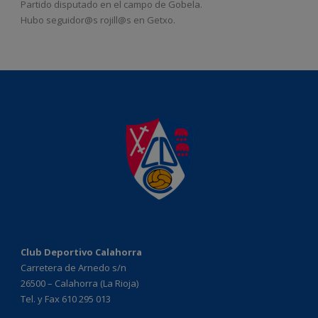
Partido disputado en el campo de Gobela.
Hubo seguidor@s rojill@s en Getxo.
Club Deportivo Calahorra
Carretera de Arnedo s/n
26500 – Calahorra (La Rioja)
Tel. y Fax 610 295 013