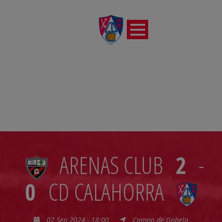
JORNADA 02
ARENAS CLUB
2
-
0
CD CALAHORRA
07 Sep 2024 - 18:00
Campo de Gobela