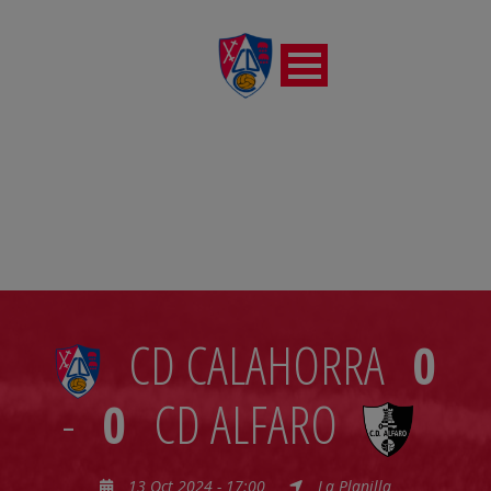
JORNADA 07
CD CALAHORRA
0
-
0
CD ALFARO
13 Oct 2024 - 17:00
La Planilla