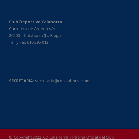
Club Deportivo Calahorra
Carretera de Arnedo s/n
26500 – Calahorra (La Rioja)
Tel. y Fax 610 295 013
SECRETARIA:
secretaria@cdcalahorra.com
© Copyright 2022, CD Calahorra | Página Oficial del Club