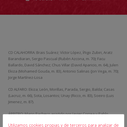
CD CALAHORRA: Brais Suárez; Víctor López, Íñigo Zubiri, Aratz
Barandiaran, Sergio Pascual (Rubén Azcona, m. 70); Facu
Ballardo, David Sánchez; Chus Villar (David Aparicio, m. 64), Julen
Ekiza (Mohamed Gouda, m. 83), Antonio Salinas (Jon Vega, m. 70);
Jorge Martínez-Losa
CD ALFARO: Ekiza; León, Morillas, Parada, Sergio, Balda; Casas
(Lacruz, m. 66), Sota, Losantos; Unay (Ricco, m. 83), Soeiro (Luis
Jimenez, m. 87).
ÁRBITRO: Mario Pacheco asistido por Javier Correa y Pablo
Teixeira.
Utilizamos cookies propias y de terceros para analizar de