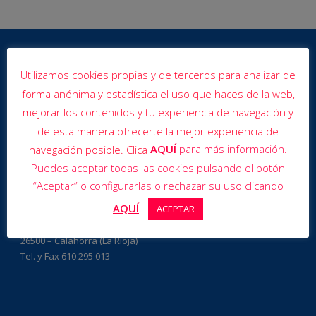
Utilizamos cookies propias y de terceros para analizar de
forma anónima y estadística el uso que haces de la web,
mejorar los contenidos y tu experiencia de navegación y
de esta manera ofrecerte la mejor experiencia de
AQUÍ
para más información.
navegación posible. Clica
Puedes aceptar todas las cookies pulsando el botón
“Aceptar” o configurarlas o rechazar su uso clicando
AQUÍ
.
ACEPTAR
Club Deportivo Calahorra
Carretera de Arnedo s/n
26500 – Calahorra (La Rioja)
Tel. y Fax 610 295 013