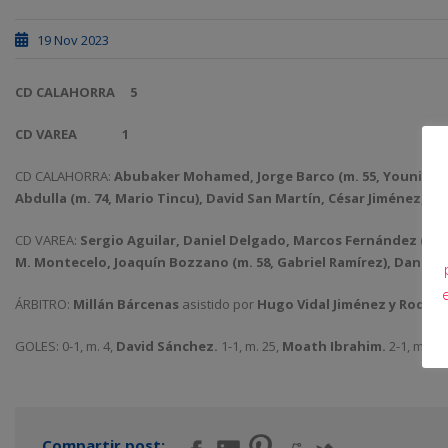
19 Nov 2023
CD CALAHORRA
5
CD VAREA 1
CD CALAHORRA:
Abubaker Mohamed, Jorge Barco (m. 55, Younis Mo
Abdulla (m. 74, Mario Tincu), David San Martín, César Jiménez, Jam
CD VAREA:
Sergio Aguilar, Daniel Delgado, Marcos Fernández (m. 80
M. Montecelo, Joaquín Bozzano (m. 58, Gabriel Ramírez), Daniel S
ÁRBITRO:
Millán Bárcenas
asistido por
Hugo Vidal Jiménez y Rodrigo 
GOLES: 0-1, m. 4,
David Sánchez.
1-1, m. 25,
Moath Ibrahim.
2-1, m. 64
Compartir post: