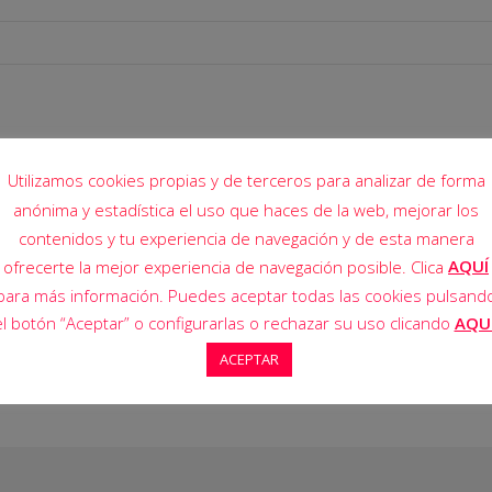
Utilizamos cookies propias y de terceros para analizar de forma
hamed) , Motaman Mohamed (m. 55, Pablo Bermejo), Enrique Santos
anónima y estadística el uso que haces de la web, mejorar los
il Friakh y Mario Ezquerro (m. 74, Sergio Lorente).
contenidos y tu experiencia de navegación y de esta manera
, David Nicolás), Eduardo Aguilar, Adrián Sáenz, David Vicente (m. 6
AQUÍ
ofrecerte la mejor experiencia de navegación posible. Clica
áenz y David Sánchez (m. 80, Álvaro Martínez).
para más información. Puedes aceptar todas las cookies pulsand
el botón “Aceptar” o configurarlas o rechazar su uso clicando
AQU
de la Iglesia.
ACEPTAR
,
Moath Ibrahim.
3-1, m. 65,
David San Martín.
4-1, m. 71,
Younis Moha