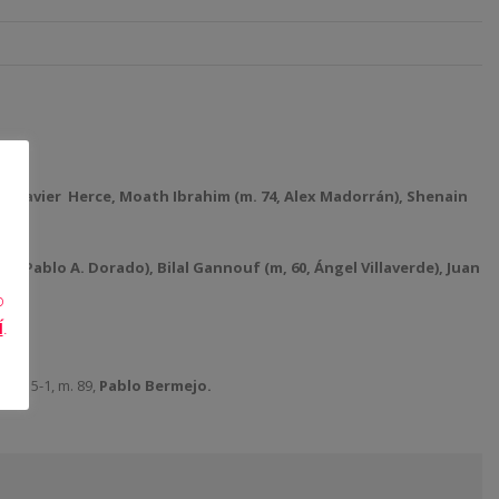
, Javier
Herce, Moath Ibrahim (m. 74, Alex Madorrán), Shenain
0, Pablo A. Dorado), Bilal Gannouf (m, 60, Ángel Villaverde), Juan
o
Í
.
med.
5-1, m. 89,
Pablo Bermejo.