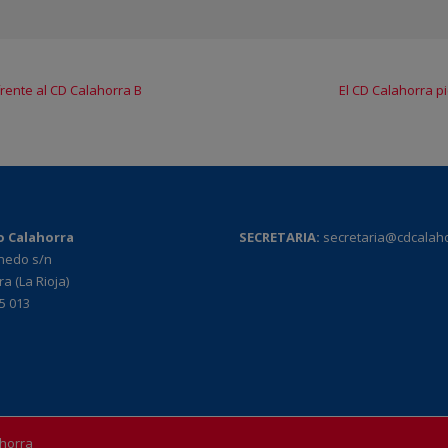
 frente al CD Calahorra B
El CD Calahorra pi
o Calahorra
SECRETARIA:
secretaria@cdcalah
rnedo s/n
a (La Rioja)
95 013
ahorra