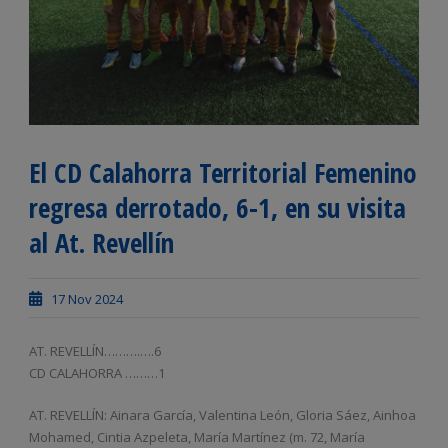
El CD Calahorra Territorial Femenino
regresa derrotado, 6-1, en su visita
al At. Revellín
17 Nov 2024
AT. REVELLÍN……….….6
CD CALAHORRA ………1
AT. REVELLÍN: Ainara García, Valentina León, Gloria Sáez, Ainhoa
Mohamed, Cintia Azpeleta, María Martínez (m. 72, María