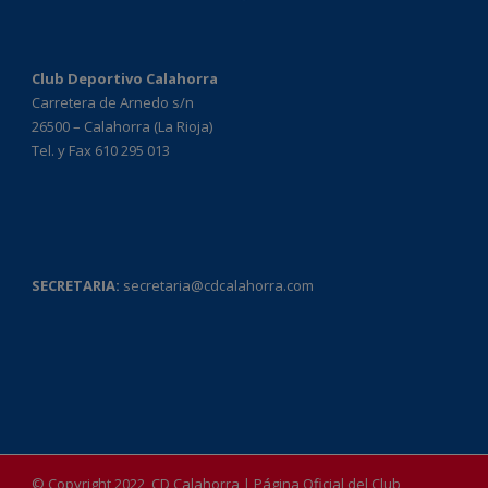
Club Deportivo Calahorra
Carretera de Arnedo s/n
26500 – Calahorra (La Rioja)
Tel. y Fax 610 295 013
SECRETARIA:
secretaria@cdcalahorra.com
© Copyright 2022, CD Calahorra | Página Oficial del Club