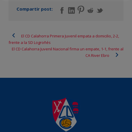
Compartir post:
El CD Calahorra Primera Juvenil empata a domicilio, 2-2,
frente a la SD Logroñés
El CD Calahorra Juvenil Nacional firma un empate, 1-1, frente al
CA River Ebro