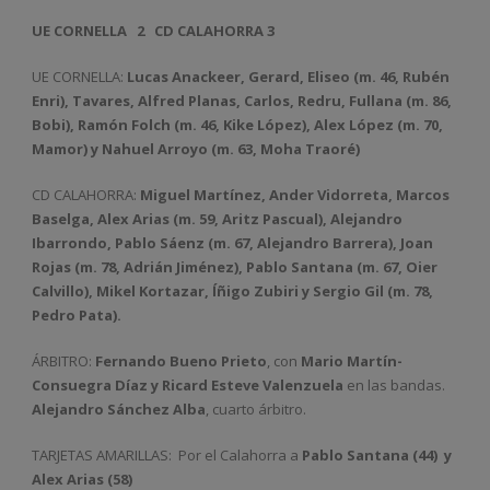
UE CORNELLA
2
CD CALAHORRA 3
UE CORNELLA:
Lucas Anackeer, Gerard, Eliseo (m. 46, Rubén
Enri), Tavares, Alfred Planas, Carlos, Redru, Fullana (m. 86,
Bobi), Ramón Folch (m. 46, Kike López), Alex López (m. 70,
Mamor) y Nahuel Arroyo (m. 63, Moha Traoré)
CD CALAHORRA:
Miguel Martínez, Ander Vidorreta, Marcos
Baselga, Alex Arias (m. 59, Aritz Pascual), Alejandro
Ibarrondo, Pablo Sáenz (m. 67, Alejandro Barrera), Joan
Rojas (m. 78, Adrián Jiménez), Pablo Santana (m. 67, Oier
Calvillo), Mikel Kortazar, Íñigo Zubiri y Sergio Gil (m. 78,
Pedro Pata).
ÁRBITRO:
Fernando Bueno Prieto
, con
Mario Martín-
Consuegra Díaz y Ricard Esteve Valenzuela
en las bandas.
Alejandro Sánchez Alba
, cuarto árbitro.
TARJETAS AMARILLAS:
Por el Calahorra a
Pablo Santana (44)
y
Alex Arias (58)