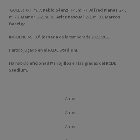
GOLES
:
0-1, m. 7,
Pablo Sáenz
. 1-1, m. 71,
Alfred Planas
. 2-1,
m. 76,
Mamor
. 2-2, m. 78,
Aritz Pascual
. 2-3, m. 83,
Marcos
Baselga
.
INCIDENCIAS:
33ª jornada
de la temporada 2022/2023.
Partido jugado en el
RCDE Stadium.
Ha habido
aficionad@s rojillos
en las gradas del
RCDE
Stadium.
Array
Array
Array