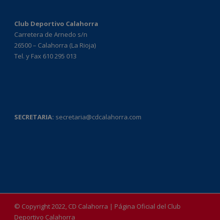
Club Deportivo Calahorra
Carretera de Arnedo s/n
26500 – Calahorra (La Rioja)
Tel. y Fax 610 295 013
SECRETARIA:
secretaria@cdcalahorra.com
© Copyright 2022, CD Calahorra | Página Oficial del Club
Deportivo Calahorra