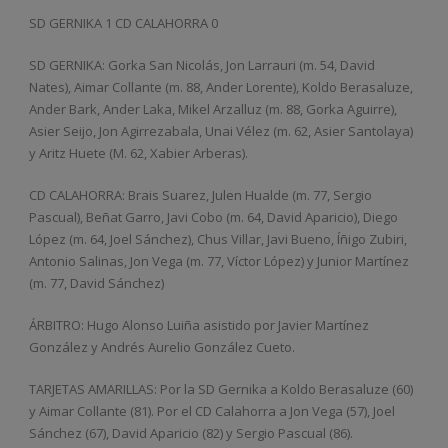
SD GERNIKA 1 CD CALAHORRA 0
SD GERNIKA: Gorka San Nicolás, Jon Larrauri (m. 54, David
Nates), Aimar Collante (m. 88, Ander Lorente), Koldo Berasaluze,
Ander Bark, Ander Laka, Mikel Arzalluz (m. 88, Gorka Aguirre),
Asier Seijo, Jon Agirrezabala, Unai Vélez (m. 62, Asier Santolaya)
y Aritz Huete (M. 62, Xabier Arberas).
CD CALAHORRA: Brais Suarez, Julen Hualde (m. 77, Sergio
Pascual), Beñat Garro, Javi Cobo (m. 64, David Aparicio), Diego
López (m. 64, Joel Sánchez), Chus Villar, Javi Bueno, Íñigo Zubiri,
Antonio Salinas, Jon Vega (m. 77, Víctor López) y Junior Martínez
(m. 77, David Sánchez)
ÁRBITRO: Hugo Alonso Luiña asistido por Javier Martínez
González y Andrés Aurelio González Cueto.
TARJETAS AMARILLAS: Por la SD Gernika a Koldo Berasaluze (60)
y Aimar Collante (81). Por el CD Calahorra a Jon Vega (57), Joel
Sánchez (67), David Aparicio (82) y Sergio Pascual (86).