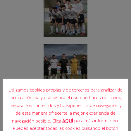
Utilizamos cookies propias y de terceros para analizar de
forma anónima y estadística el uso que haces de la web,
mejorar los contenidos y tu experiencia de navegación y
de esta manera ofrecerte la mejor experiencia de
AQUÍ
para más información.
navegación posible. Clica
Puedes aceptar todas las cookies pulsando el botón