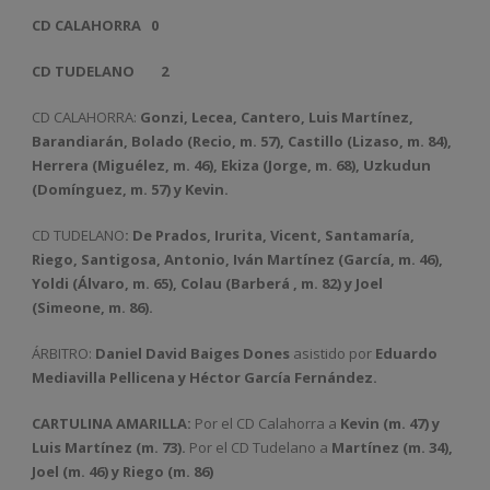
CD CALAHORRA
0
CD TUDELANO
2
CD CALAHORRA:
Gonzi, Lecea, Cantero, Luis Martínez,
Barandiarán, Bolado (Recio, m. 57), Castillo (Lizaso, m. 84),
Herrera (Miguélez, m. 46), Ekiza (Jorge, m. 68), Uzkudun
(Domínguez, m. 57) y Kevin.
CD TUDELANO
:
De Prados, Irurita, Vicent, Santamaría,
Riego, Santigosa, Antonio, Iván Martínez (García, m. 46),
Yoldi (Álvaro, m. 65), Colau (Barberá , m. 82) y Joel
(Simeone, m. 86).
ÁRBITRO:
Daniel David Baiges Dones
asistido por
Eduardo
Mediavilla Pellicena y Héctor García Fernández.
CARTULINA AMARILLA:
Por el CD Calahorra a
Kevin (m. 47) y
Luis Martínez (m. 73)
.
Por el CD Tudelano a
Martínez (m. 34),
Joel (m. 46) y Riego (m. 86)