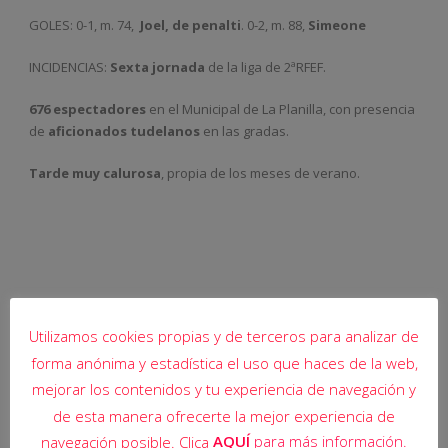
GOLES:
0-1, m. 74,
Joel, de penalti
. 0-2, m. 88,
Simeone
INCIDENCIAS:
Sexta jornada
de la liga de 2ªRFEF.
676 espectadores
en el Municipal de La Planilla, con presencia
de
aficionados tudelanos
en las gradas.
Tarde muy calurosa
, propia de los meses de verano.
Utilizamos cookies propias y de terceros para analizar de
forma anónima y estadística el uso que haces de la web,
mejorar los contenidos y tu experiencia de navegación y
de esta manera ofrecerte la mejor experiencia de
AQUÍ
para más información.
navegación posible. Clica