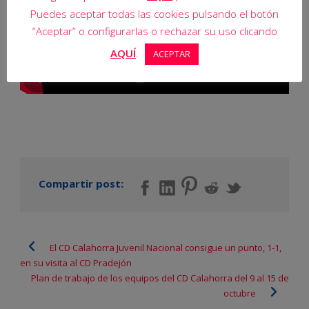
Puedes aceptar todas las cookies pulsando el botón
“Aceptar” o configurarlas o rechazar su uso clicando
AQUÍ
.
ACEPTAR
Compartir post:
El CD Calahorra Juvenil Nacional consigue un punto, 1-1,
en su visita al CD Pradejón
Plan de trabajo de los equipos del CD Calahorra del 9 al 15 de
octubre