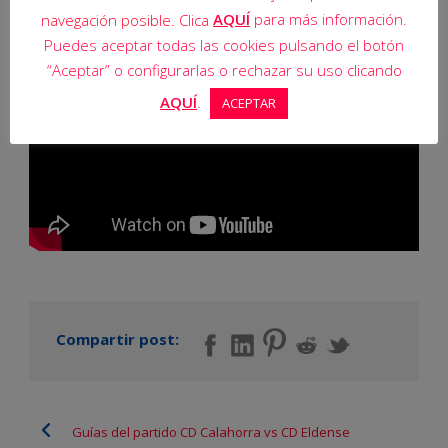
Array
AQUÍ
para más información.
navegación posible. Clica
Puedes aceptar todas las cookies pulsando el botón
“Aceptar” o configurarlas o rechazar su uso clicando
AQUÍ
.
ACEPTAR
Compartir post:
Guías del partido CD Calahorra vs CD Eldense