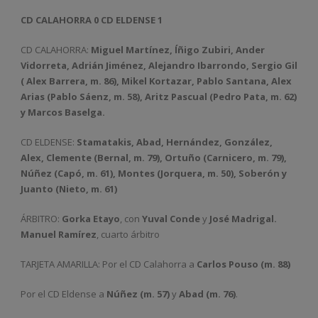
CD CALAHORRA 0 CD ELDENSE 1
CD CALAHORRA:
Miguel Martínez, Íñigo Zubiri, Ander
Vidorreta, Adrián Jiménez, Alejandro Ibarrondo, Sergio Gil
( Alex Barrera, m. 86), Mikel Kortazar, Pablo Santana, Alex
Arias (Pablo Sáenz, m. 58), Aritz Pascual (Pedro Pata, m. 62)
y Marcos Baselga.
CD ELDENSE:
Stamatakis, Abad, Hernández, González,
Alex, Clemente (Bernal, m. 79), Ortuño (Carnicero, m. 79),
Núñez (Capó, m. 61), Montes (Jorquera, m. 50), Soberón y
Juanto (Nieto, m. 61)
ÁRBITRO:
Gorka Etayo
, con
Yuval Conde
y
José Madrigal.
Manuel Ramírez
, cuarto árbitro
TARJETA AMARILLA: Por el CD Calahorra a
Carlos Pouso (m. 88)
Por el CD Eldense a
Núñez (m. 57)
y
Abad (m. 76)
.