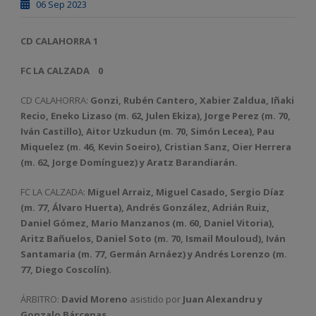
06 Sep 2023
CD CALAHORRA 1
FC LA CALZADA
0
CD CALAHORRA:
Gonzi, Rubén Cantero, Xabier Zaldua, Iñaki
Recio, Eneko Lizaso (m. 62, Julen Ekiza), Jorge Perez (m. 70,
Iván Castillo), Aitor Uzkudun (m. 70, Simón Lecea), Pau
Miquelez (m. 46, Kevin Soeiro), Cristian Sanz, Oier Herrera
(m. 62, Jorge Domínguez) y Aratz Barandiarán.
FC LA CALZADA:
Miguel Arraiz, Miguel Casado, Sergio Díaz
(m. 77, Álvaro Huerta), Andrés González, Adrián Ruiz,
Daniel Gómez, Mario Manzanos (m. 60, Daniel Vitoria),
Aritz Bañuelos, Daniel Soto (m. 70, Ismail Mouloud), Iván
Santamaria (m. 77, Germán Arnáez) y Andrés Lorenzo (m.
77, Diego Coscolín).
ÁRBITRO:
David Moreno
asistido por
Juan Alexandru y
Gonzalo Bárcenas.