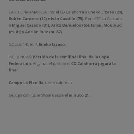
CARTULINA AMARILLA: Por el CD Calahorra a
Eneko Lizaso (23),
Rubén Cantero (30) e Iván Castillo (75).
Por el FC La Calzada
a
Miguel Casado (31), Aritz Bañuelos (65), Ismail Mouloud
(m. 81) y Adrián Ruiz (m. 87).
GOLES: 1-0, m. 7,
Eneko Lizaso.
INCIDENCIAS:
Partido de la semifinal final de la Copa
Federación
. Al ganar el partido el
CD Calahorra jugará la
final
.
Campo La Planilla
, tarde calurosa.
Se jugo con luz artificial desde el
minuto 21.