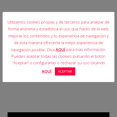
Utilizamos cookies propias y de terceros para analizar de
forma anónima y estadística el uso que haces de la web,
mejorar los contenidos y tu experiencia de navegación y
de esta manera ofrecerte la mejor experiencia de
AQUÍ
para más información.
navegación posible. Clica
Puedes aceptar todas las cookies pulsando el botón
“Aceptar” o configurarlas o rechazar su uso clicando
AQUÍ
.
ACEPTAR