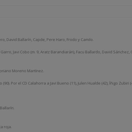
ro, David Ballarín, Capde, Pere Haro, Frodo y Camilo.
ro, Javi Cobo (m. 9, Aratz Barandiarán), Facu Ballardo, David Sánchez, Chus
ctoriano Moreno Martínez.
(90). Por el CD Calahorra a Javi Bueno (11), Julen Hualde (42), Íñigo Zubiri (4
Ballarín.
a roja.