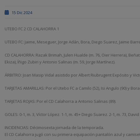
15 Dic 2024
UTEBO FC 2 CD CALAHORRA 1
UTEBO FC: Jaime, Meseguer, Jorge Adán, Bora, Diego Suarez, Jaime Barre
CD CALAHORRA: Razak Brimah, Julen Hualde (m. 76, Oier Herrera), Beñat Gar
Ekiza), Íñigo Zubiri y Antonio Salinas (m. 59, Jorge Martínez).
ÁRBITRO: Joan Masip Vidal asistido por Albert Riubrugent Expósito y Vi
TARJETAS AMARILLAS: Por el Utebo FC a Camilo (52), Isi Angulo (90) y Borao 
TARJETAS ROJAS: Por el CD Calahorra a Antonio Salinas (89).
GOLES: 0-1, m. 3, Víctor López. 1-1, m. 45+ Diego Suarez. 2-1, m. 73, David 
INCIDENCIAS: Décimosexta jornada de la temporada.
El CD Calahorra jugó con su primera equipación pantalón azul y camiset