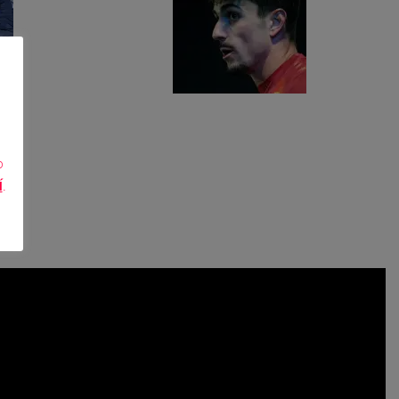
o
Í
.