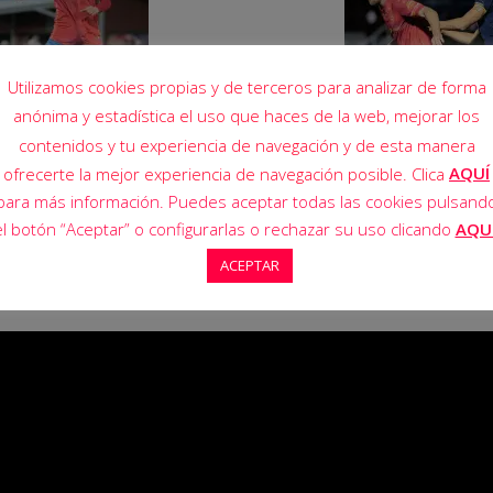
Utilizamos cookies propias y de terceros para analizar de forma
anónima y estadística el uso que haces de la web, mejorar los
contenidos y tu experiencia de navegación y de esta manera
AQUÍ
ofrecerte la mejor experiencia de navegación posible. Clica
para más información. Puedes aceptar todas las cookies pulsand
el botón “Aceptar” o configurarlas o rechazar su uso clicando
AQU
ACEPTAR