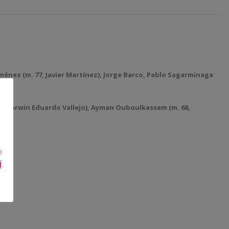
Jiménez (m. 77, Javier Martínez), Jorge Barco, Pablo Sagarminaga
 55, Darwin Eduardo Vallejo), Ayman Ouboulkassem (m. 68,
o
Í
.