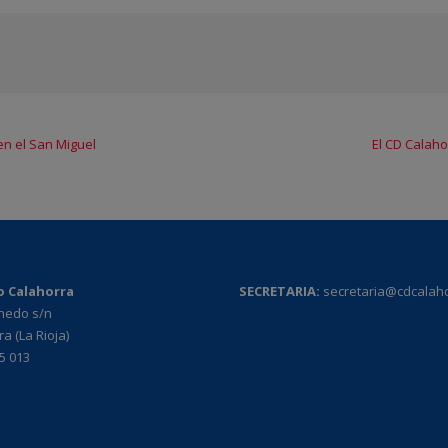
en el San Miguel
El CD Calaho
o Calahorra
SECRETARIA:
secretaria@cdcalah
rnedo s/n
a (La Rioja)
95 013