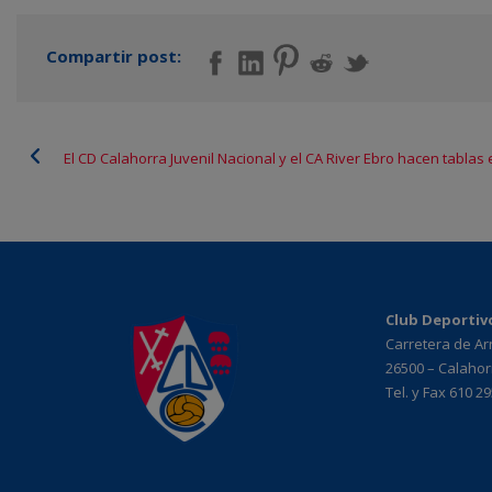
Compartir post:
El CD Calahorra Juvenil Nacional y el CA River Ebro hacen tablas 
Club Deportiv
Carretera de A
26500 – Calahorr
Tel. y Fax 610 2