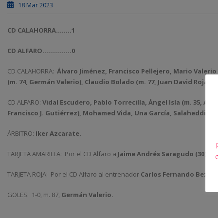
18 Mar 2023
CD CALAHORRA……..1
CD ALFARO……………0
CD CALAHORRA:
Álvaro Jiménez, Francisco Pellejero, Mario Valerio
(m. 74, Germán Valerio), Claudio Bolado (m. 77, Juan David Rojas
CD ALFARO:
Vidal Escudero, Pablo Torrecilla, Ángel Isla (m. 35, 
Francisco J. Gutiérrez), Mohamed Vida, Una García, Salaheddine E
ÁRBITRO:
Iker Azcarate.
TARJETA AMARILLA:
Por el CD Alfaro a
Jaime Andrés Saragudo (30) y A
TARJETA ROJA:
Por el CD Alfaro al entrenador
Carlos Fernando Bezerra
GOLES:
1-0, m. 87,
Germán Valerio.