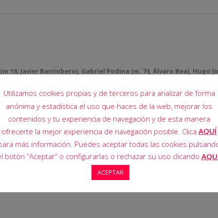
 (m.18, Javier Barriobero), Gabriel Podina (m. 74, Álvaro Bea), Hugo 
), David Mendive, Alex Madorrrán y Adrián Gabilondo.
Utilizamos cookies propias y de terceros para analizar de forma
Adam Charef), Pablo Martínez, Jaime Andrés Saragudo, Raúl Pérez (m.
anónima y estadística el uso que haces de la web, mejorar los
l Asad (m. 55, Yeray Bermejo) y Mario Llorente.
contenidos y tu experiencia de navegación y de esta manera
AQUÍ
ofrecerte la mejor experiencia de navegación posible. Clica
para más información. Puedes aceptar todas las cookies pulsand
dam Charef (43).
el botón “Aceptar” o configurarlas o rechazar su uso clicando
AQU
ACEPTAR
 (89).