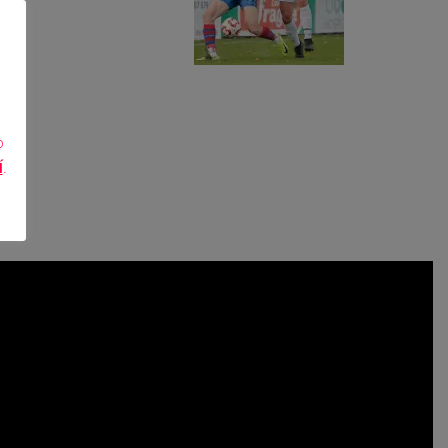
o
Í
.