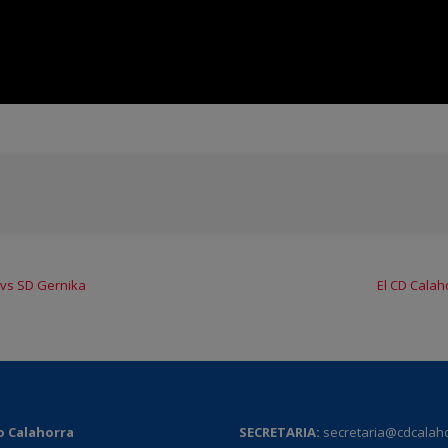
 vs SD Gernika
El CD Calah
o Calahorra
SECRETARIA:
secretaria@cdcalah