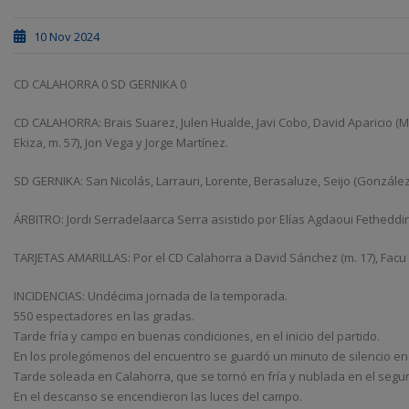
10 Nov 2024
CD CALAHORRA 0 SD GERNIKA 0
CD CALAHORRA: Brais Suarez, Julen Hualde, Javi Cobo, David Aparicio (MOH
Ekiza, m. 57), Jon Vega y Jorge Martínez.
SD GERNIKA: San Nicolás, Larrauri, Lorente, Berasaluze, Seijo (González, 
ÁRBITRO: Jordi Serradelaarca Serra asistido por Elías Agdaoui Fetheddi
TARJETAS AMARILLAS: Por el CD Calahorra a David Sánchez (m. 17), Facu Ba
INCIDENCIAS: Undécima jornada de la temporada.
550 espectadores en las gradas.
Tarde fría y campo en buenas condiciones, en el inicio del partido.
En los prolegómenos del encuentro se guardó un minuto de silencio en r
Tarde soleada en Calahorra, que se tornó en fría y nublada en el segu
En el descanso se encendieron las luces del campo.