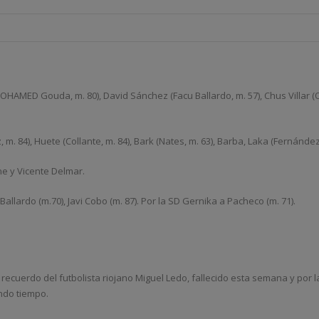
AMED Gouda, m. 80), David Sánchez (Facu Ballardo, m. 57), Chus Villar (Oier
m. 84), Huete (Collante, m. 84), Bark (Nates, m. 63), Barba, Laka (Fernández
ne y Vicente Delmar.
llardo (m.70), Javi Cobo (m. 87). Por la SD Gernika a Pacheco (m. 71).
ecuerdo del futbolista riojano Miguel Ledo, fallecido esta semana y por l
ndo tiempo.