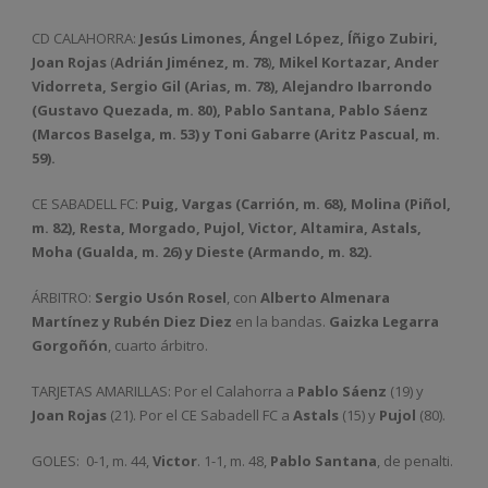
CD CALAHORRA:
Jesús
Limones, Ángel López, Íñigo Zubiri,
Joan Rojas
(
Adrián Jiménez, m. 78
)
, Mikel Kortazar, Ander
Vidorreta, Sergio Gil (Arias, m. 78), Alejandro Ibarrondo
(Gustavo Quezada, m. 80), Pablo Santana, Pablo Sáenz
(Marcos Baselga, m. 53)
y Toni Gabarre (Aritz Pascual, m.
59).
CE SABADELL FC:
Puig, Vargas (Carrión, m. 68), Molina (Piñol,
m. 82), Resta, Morgado, Pujol, Victor, Altamira, Astals,
Moha (Gualda, m. 26) y Dieste (Armando, m. 82).
ÁRBITRO:
Sergio Usón Rosel
, con
Alberto Almenara
Martínez y Rubén Diez Diez
en la bandas.
Gaizka Legarra
Gorgoñón
, cuarto árbitro.
TARJETAS AMARILLAS: Por el Calahorra a
Pablo Sáenz
(19) y
Joan Rojas
(21). Por el CE Sabadell FC a
Astals
(15) y
Pujol
(80).
GOLES:
0-1, m. 44,
Victor
. 1-1, m. 48,
Pablo Santana
, de penalti.