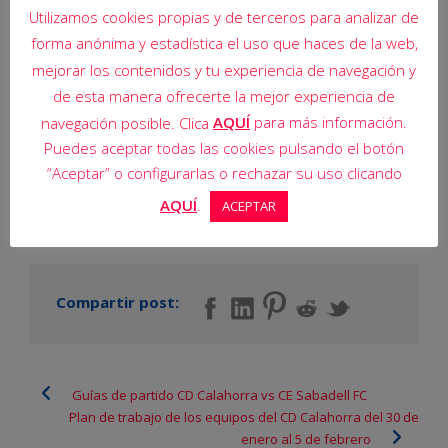
Utilizamos cookies propias y de terceros para analizar de
forma anónima y estadística el uso que haces de la web,
mejorar los contenidos y tu experiencia de navegación y
de esta manera ofrecerte la mejor experiencia de
AQUÍ
para más información.
navegación posible. Clica
Puedes aceptar todas las cookies pulsando el botón
“Aceptar” o configurarlas o rechazar su uso clicando
AQUÍ
.
ACEPTAR
Compartir post:
Guías de partido CD Calahorra vs CE Sabadell FC
Plan de trabajo de los equipos del CD Calahorra del 30 de
enero al 5 de febrero