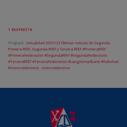
1 RESPUESTA
Pingback :
Actualidad 30/01/23 Últimas noticias de Segunda,
Primera RFEF, Segunda RFEF y Tercera RFEF #PrimeraRFEF
#PrimeraFederación #SegundaRFEF #segundaFederación
#TerceraRFEF #TerceraFederación #LaLigaSmartbank #futbolcat
#somosdebronce - somosdebronce