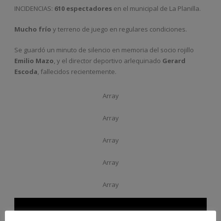
INCIDENCIAS:
610 espectadores
en el municipal de La Planilla.
Mucho frío
y terreno de juego en regulares condiciones.
Se guardó un minuto de silencio en memoria del socio rojillo
Emilio Mazo
, y el director deportivo arlequinado
Gerard
Escoda
, fallecidos recientemente.
Array
Array
Array
Array
Array