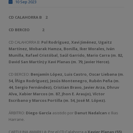
10 Sep 2023
CD CALAHORRA B
2
CD BERCEO
2
CD CALAHORRA B:
Pol Rodríguez, Xavi Jiménez, Ugaitz
Martínez, Mobarak Hamza, Bonilla, Iker Morales, Iván
Munilla, Rafael Cristóbal, Saúl Garrido, Mario Carra (m. 82,
David San Martín) y Xavi Planas (m. 79, Javier Herce).
CD BERCEO:
Benjamín López, Luis Castro, Oscar Liebana (m.
54, Íñigo Rodríguez), Jesús Montenegro, Rubén Peña (m.
44, Sergio Fernández), Cristian Bravo, Javier Arza, Dhruv
Alva, Xabier Marcos (m. 87, Jhon E. Araujo), Víctor
Escribano y Marcos Portilla (m. 54, José M. López).
ÁRBITRO:
Diego García
asistido por
Danut Nadalcan
e Ilias
Harrane.
CARTULINA AMARILLA: Por el CD Calahorra a
Xavier Planas (55),