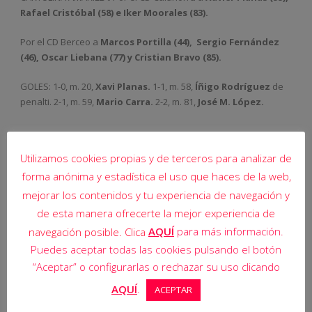
Rafael Cristóbal (58) e Iker Moorales (83).
Por el CD Berceo a
Marcos Portilla (44),
Sergio Fernández
(46), Oscar Liebana (77) y Cristian Bravo (85).
GOLES: 1-0, m. 20,
Xavi Planas.
1-1, m. 58,
Íñigo Rodríguez
de
penalti. 2-1, m. 59,
Mario Carra.
2-2, m. 81,
José M. López.
Utilizamos cookies propias y de terceros para analizar de
forma anónima y estadística el uso que haces de la web,
mejorar los contenidos y tu experiencia de navegación y
de esta manera ofrecerte la mejor experiencia de
AQUÍ
para más información.
navegación posible. Clica
Puedes aceptar todas las cookies pulsando el botón
“Aceptar” o configurarlas o rechazar su uso clicando
AQUÍ
.
ACEPTAR