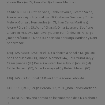
Younis Bala (m. 77, Awab Fadil) e Imanol Martínez.
CA RIVER EBRO: Guzmán Sanz, Pablo Navarro, Ricardo Sáinz,
Álvaro Lobo, Ayoub Jaouak (m. 60, Guillermo Gazquez), Rubén
Melero, Gonzalo Hernández (m. 73, Jhan Carlos Martínez),
Álvaro Pérez (m. 65, Achraf Charaf), Omar Laanaya, Soufiane
Chlaih (m 46, David Mendive) y Daniel Fernández (m. 73, Jorge
Jiménez).ÁRBITRO: Mario Ruiz asistido por Borja Martínez y Nani
Abderrazak.
TARJETAS AMARILLAS: Por el CD Calahorra a Abdalla Mugib (30),
Anas Abdulsalam (38), Imanol Martínez (44), Raúl Muñoz (66) y
César Jiménez (80). Por el CA River Ebro a Ayoub Jaouak (34),
Pablo Navarro (36), Omar Laanaya (44) y Rubén Melero (66).
TARJETAS ROJAS: Por el CA River Ebro a Álvaro Lobo (44).
GOLES: 1-0, m. 8, Sergio Peredo. 1-1, m. 89, Jhan Carlos Martínez.
INCIDENCIAS: Noveno partido de la temporada del CD Calahorra
B.