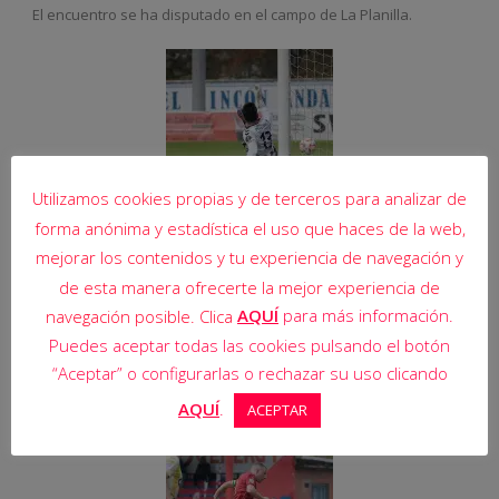
El encuentro se ha disputado en el campo de La Planilla.
Utilizamos cookies propias y de terceros para analizar de
forma anónima y estadística el uso que haces de la web,
mejorar los contenidos y tu experiencia de navegación y
de esta manera ofrecerte la mejor experiencia de
AQUÍ
para más información.
navegación posible. Clica
Puedes aceptar todas las cookies pulsando el botón
“Aceptar” o configurarlas o rechazar su uso clicando
AQUÍ
.
ACEPTAR