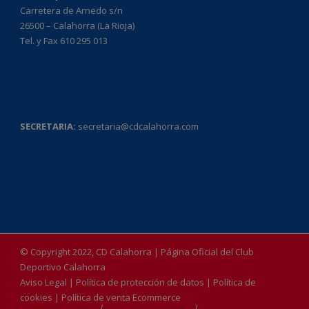
Carretera de Arnedo s/n
26500 – Calahorra (La Rioja)
Tel. y Fax 610 295 013
SECRETARIA:
secretaria@cdcalahorra.com
© Copyright 2022, CD Calahorra | Página Oficial del Club
Deportivo Calahorra
Aviso Legal
|
Política de protección de datos
|
Política de
cookies
|
Política de venta Ecommerce