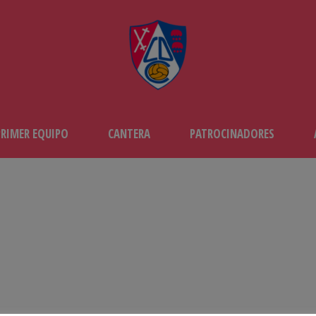
PRIMER EQUIPO
CANTERA
PATROCINADORES
POR
CD Calahorra