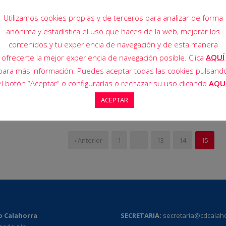
Utilizamos cookies propias y de terceros para analizar de forma
anónima y estadística el uso que haces de la web, mejorar los
contenidos y tu experiencia de navegación y de esta manera
AQUÍ
ofrecerte la mejor experiencia de navegación posible. Clica
para más información. Puedes aceptar todas las cookies pulsand
el botón “Aceptar” o configurarlas o rechazar su uso clicando
AQU
ACEPTAR
‹ Anterior
1
…
13
14
15
o Calahorra
SECRETARIA:
secretaria@cdcalah