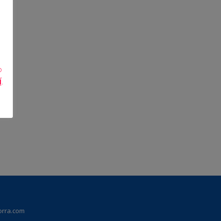
o
Í
.
orra.com